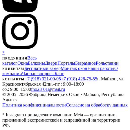
*
Весь
ПРОДУКЦИЯ
каталог
Окна
Балконы
Двери
Порталы
Безрамное
Рольставни
Бесплатный замер
Монтаж окон
Наши работы
О
КЛИЕНТАМ
компании
Частые вопросы
Блог
+7 (918) 921-00-05
+7 (918) 426-75-55
г. Майкоп, ул.
КОНТАКТЫ
Краснооктябрьская 42
пн.–пт.: 9:00–18:00
сб.: 9:00–15:00
fno23-01@mail.ru
© 2005–2026 Фабрика Немецких Окон · Майкоп, Республика
Адыгея
Политика конфиденциальности
Согласие на обработку данных
* Instagram принадлежит компании Meta — организации,
признанной экстремистской и запрещённой на территории
РФ.